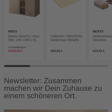
WEKA
MERXX
Sauna »Kemi 5«, ohne
Fußboden, 300x300 für
Gartenmöbels
Ofen, 245 x 200 x 193
Gartenhaus Stella/Nika
Sitzplätze,
cm
3
Aluminium/Kun
pulverbeschic
UVP
4.999,00 €
4.049,00 €
469,00 €
629,00 €
Newsletter: Zusammen
machen wir Dein Zuhause zu
einem schöneren Ort.