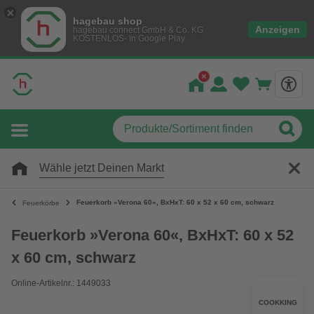
hagebau shop
Anzeigen
hagebau connect GmbH & Co. KG
KOSTENLOS- In Google Play
Wähle jetzt Deinen Markt
Feuerkorb »Verona 60«, BxHxT: 60 x 52 x 60 cm, schwarz
Feuerkörbe
Feuerkorb »Verona 60«, BxHxT: 60 x 52
x 60 cm, schwarz
Online-Artikelnr.: 1449033
COOKKING