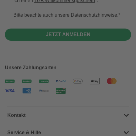
ich einen
10 € Willkommensgutschein
*.
Bitte beachte auch unsere
Datenschutzhinweise
.
JETZT ANMELDEN
Unsere Zahlungsarten
Kontakt
Dein Kontakt zu uns
Service & Hilfe