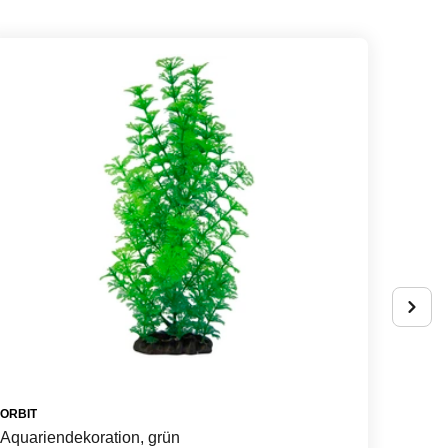
ORBIT
FLOWE
Aquariendekoration, grün
Bastel