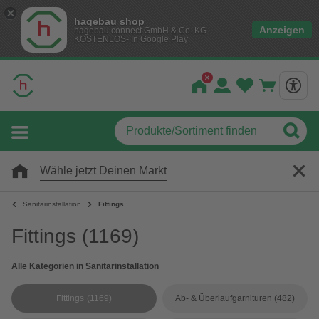
hagebau shop
Anzeigen
hagebau connect GmbH & Co. KG
KOSTENLOS- In Google Play
Wähle jetzt Deinen Markt
Sanitärinstallation
Fittings
Fittings
(1169)
Alle Kategorien in Sanitärinstallation
Fittings
(1169)
Ab- & Überlaufgarnituren
(482)