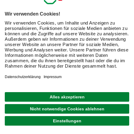
unterscheiden:
Gewindefittings
müssen Sie verschrauben
und
Lötfittings
befestigen Sie mit einer Lötstelle mit den
Rohren. Bei einem
Pressfitting
hingegen wird das Fitting
mit dem Rohr verpresst. Dafür ist es notwendig, mit der
Presszange eine hohe Kraft auf das Fitting auszuüben. Es
handelt sich hierbei in der Praxis um eine wichtige
Verbindungstechnik. Pressfittings sind in der Anschaffung
teurer, erreichen aber höhere Fließwiderstände.
Fittings – Materialien im Überblick
Ihr Fitting erhalten Sie aus verschiedenen Materialien. Die
folgenden sind dabei die gängigsten:
Kupfer