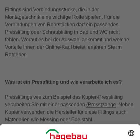
Fittings sind Verbindungsstücke, die in der
Montagetechnik eine wichtige Rolle spielen. Für die
Verbindungen von Rohrstücken darf ein passendes
Pressfitting oder Schraubfitting in Bad und WC nicht
fehlen. Worauf es bei der Auswahl ankommt und welche
Vorteile Ihnen der Online-Kauf bietet, erfahren Sie im
Ratgeber.
Was ist ein Pressfitting und wie verarbeite ich es?
Pressfittings wie zum Beispiel das Kupfer-Pressfitting
verarbeiten Sie mit einer passenden
(Press)zange
. Neben
Kupfer verwenden die Hersteller für diese Fittings auch
Materialien wie Messing oder Edelstahl.
Die Pressfittings sind von den Gewinde- und Lötfittings zu