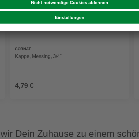
CORNAT
Kappe, Messing, 3/4"
4,79 €
ir Dein Zuhause zu einem schön