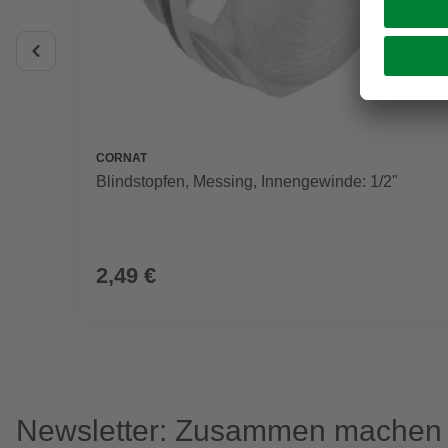
CORNAT
Blindstopfen, Messing, Innengewinde: 1/2"
2,49 €
Newsletter: Zusammen machen w