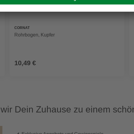
CORNAT
Rohrbogen, Kupfer
10,49 €
ir Dein Zuhause zu einem schön