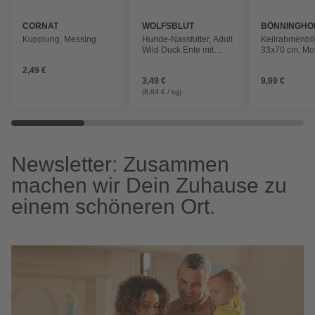
CORNAT
WOLFSBLUT
BÖNNINGHO
Kupplung, Messing
Hunde-Nassfutter, Adult
Keilrahmenbil
Wild Duck Ente mit
33x70 cm, Mot
Kartoffeln 395g
337957
2,49 €
3,49 €
9,99 €
(8,84 € / kg)
Newsletter: Zusammen
machen wir Dein Zuhause zu
einem schöneren Ort.