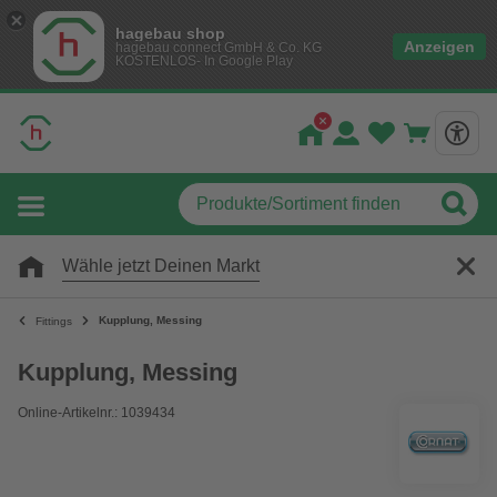
hagebau shop
Anzeigen
hagebau connect GmbH & Co. KG
KOSTENLOS- In Google Play
Wähle jetzt Deinen Markt
Kupplung, Messing
Fittings
Kupplung, Messing
Online-Artikelnr.: 1039434