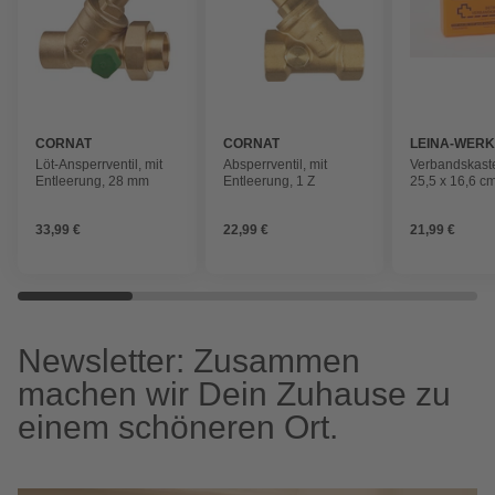
CORNAT
CORNAT
LEINA-WER
Löt-Ansperrventil, mit
Absperrventil, mit
Verbandskaste
Entleerung, 28 mm
Entleerung, 1 Z
25,5 x 16,6 c
33,99 €
22,99 €
21,99 €
Newsletter: Zusammen
machen wir Dein Zuhause zu
einem schöneren Ort.