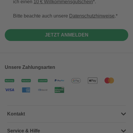
ich einen
10 € Willkommensgutschein
*.
Bitte beachte auch unsere
Datenschutzhinweise
.
JETZT ANMELDEN
Unsere Zahlungsarten
Kontakt
Dein Kontakt zu uns
Service & Hilfe