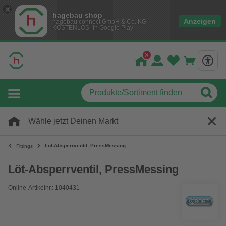
hagebau shop
Anzeigen
hagebau connect GmbH & Co. KG
KOSTENLOS- In Google Play
Wähle jetzt Deinen Markt
Löt-Absperrventil, PressMessing
Fittings
Löt-Absperrventil, PressMessing
Online-Artikelnr.: 1040431