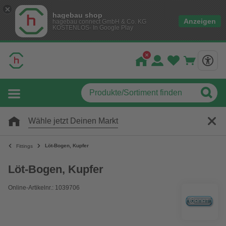
hagebau shop
Anzeigen
hagebau connect GmbH & Co. KG
KOSTENLOS- In Google Play
Wähle jetzt Deinen Markt
Löt-Bogen, Kupfer
Fittings
Löt-Bogen, Kupfer
Online-Artikelnr.: 1039706