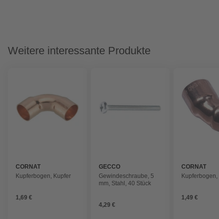
Weitere interessante Produkte
CORNAT
GECCO
CORNAT
Kupferbogen, Kupfer
Gewindeschraube, 5
Kupferbogen,
mm, Stahl, 40 Stück
1,69 €
1,49 €
4,29 €