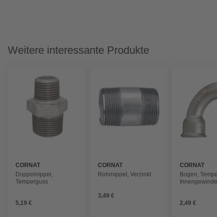
Weitere interessante Produkte
CORNAT
CORNAT
CORNAT
Doppelnippel,
Rohrnippel, Verzinkt
Bogen, Tempe
Temperguss
Innengewinde:
3,49 €
5,19 €
2,49 €