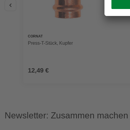
CORNAT
Press-T-Stück, Kupfer
12,49 €
Newsletter: Zusammen machen w