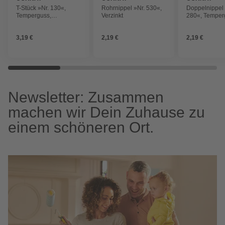
T-Stück »Nr. 130«,
Rohrnippel »Nr. 530«,
Doppelnippel 
Temperguss,
Verzinkt
280«, Temper
Innengewinde: 3/4"
3,19 €
2,19 €
2,19 €
Newsletter: Zusammen
machen wir Dein Zuhause zu
einem schöneren Ort.