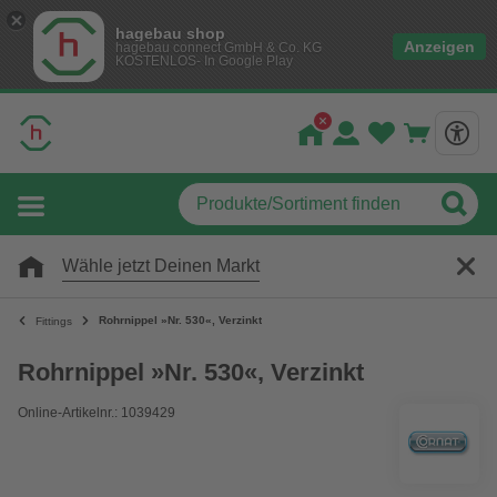
hagebau shop
Anzeigen
hagebau connect GmbH & Co. KG
KOSTENLOS- In Google Play
Wähle jetzt Deinen Markt
Rohrnippel »Nr. 530«, Verzinkt
Fittings
Rohrnippel »Nr. 530«, Verzinkt
Online-Artikelnr.: 1039429