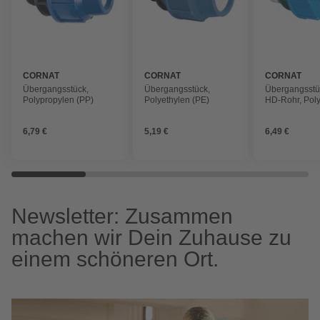
CORNAT
CORNAT
CORNAT
Übergangsstück,
Übergangsstück,
Übergangsstüc
Polypropylen (PP)
Polyethylen (PE)
HD-Rohr, Pol
(PP), blausch
6,79 €
5,19 €
6,49 €
Newsletter: Zusammen
machen wir Dein Zuhause zu
einem schöneren Ort.