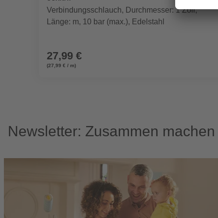
Verbindungsschlauch, Durchmesser: 1 Zoll,
Länge: m, 10 bar (max.), Edelstahl
27,99 €
(27,99 € / m)
Newsletter: Zusammen machen w