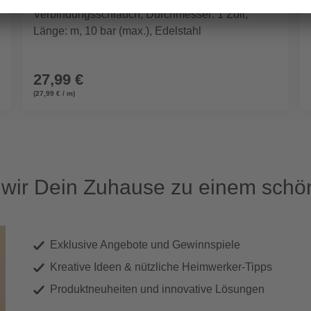
Verbindungsschlauch, Durchmesser: 1 Zoll,
Länge: m, 10 bar (max.), Edelstahl
27,99 €
(27,99 € / m)
ir Dein Zuhause zu einem schön
Exklusive Angebote und Gewinnspiele
Kreative Ideen & nützliche Heimwerker-Tipps
Produktneuheiten und innovative Lösungen