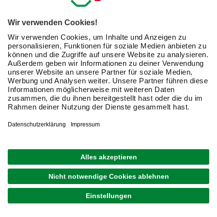
Kreative Ideen & nützliche Heimwerker-Tipps
Produktneuheiten und innovative Lösungen
E-Mail-Adresse
Friendly Captcha
Ich möchte auf mich
zugeschnittene E-Mail-Werbung
(inklusive den Newsletter) von hagebau erhalten. Ich
bin mit der
Nutzung meiner personenbezogenen
Daten durch hagebau
, die E-Mail-Werbung, die
Analyse meines E-Mail-Umgangs sowie die
Zusammenführung und Analyse meiner Kaufdaten,
Coupons und Kartenvorteile umfasst, einverstanden.
Mein Einverständnis kann ich jederzeit widerrufen.