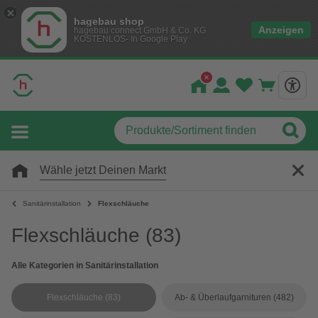
hagebau shop
Anzeigen
hagebau connect GmbH & Co. KG
KOSTENLOS- In Google Play
Wähle jetzt Deinen Markt
Sanitärinstallation
Flexschläuche
Flexschläuche
(83)
Alle Kategorien in Sanitärinstallation
Flexschläuche
(83)
Ab- & Überlaufgarnituren
(482)