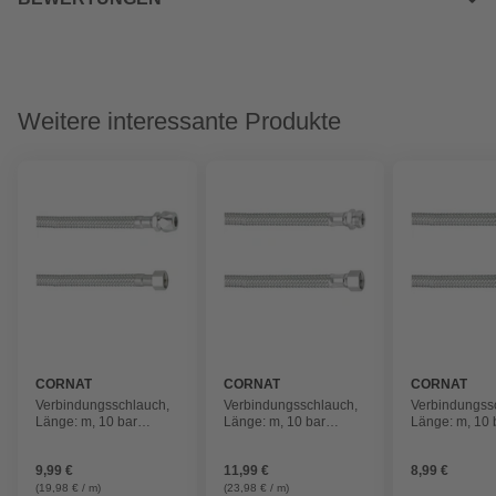
Weitere interessante Produkte
CORNAT
CORNAT
CORNAT
Verbindungsschlauch,
Verbindungsschlauch,
Verbindungss
Länge: m, 10 bar
Länge: m, 10 bar
Länge: m, 10 
(max.), Edelstahl
(max.), Edelstahl
(max.), Edelst
9,99 €
11,99 €
8,99 €
(19,98 € / m)
(23,98 € / m)