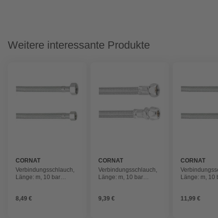
Weitere interessante Produkte
CORNAT
CORNAT
CORNAT
Verbindungsschlauch,
Verbindungsschlauch,
Verbindungss
Länge: m, 10 bar
Länge: m, 10 bar
Länge: m, 10 
(max.), Edelstahl
(max.), Edelstahl
(max.), Edelst
8,49 €
9,39 €
11,99 €