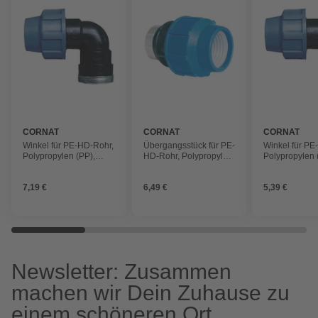
CORNAT
CORNAT
CORNAT
Winkel für PE-HD-Rohr,
Übergangsstück für PE-
Winkel für PE
Polypropylen (PP),
HD-Rohr, Polypropylen
Polypropylen 
blauschwarz
(PP), blauschwarz
blauschwarz
7,19 €
6,49 €
5,39 €
Newsletter: Zusammen
machen wir Dein Zuhause zu
einem schöneren Ort.