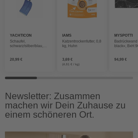
YACHTICON
IAMS
MYSPOTTI
Schaufel,
Katzentrockenfutter, 0,8
Badrückwand
schwarz/silber/blau,
kg, Huhn
black«, BxH:9
Aluminium/Kunststoff
cm, schwarz
20,99 €
3,69 €
94,99 €
(4,61 € / kg)
Newsletter: Zusammen
machen wir Dein Zuhause zu
einem schöneren Ort.