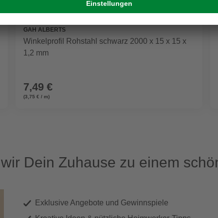
GAH ALBERTS
Winkelprofil Rohstahl schwarz 2000 x 15 x 15 x
1,2 mm
7,49 €
(3,75 € / m)
ir Dein Zuhause zu einem schön
Exklusive Angebote und Gewinnspiele