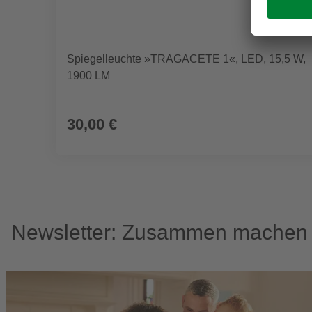
Spiegelleuchte »TRAGACETE 1«, LED, 15,5 W,
1900 LM
30,00 €
Newsletter: Zusammen machen w