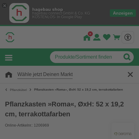
hagebau shop
Anzeigen
hagebau connect GmbH & Co. KG
KOSTENLOS- In Google Play
Wähle jetzt Deinen Markt
Pflanzkasten »Roma«, ØxH: 52 x 19,2 cm, terrakottafarben
Pflanzkübel
Pflanzkasten »Roma«, ØxH: 52 x 19,2
cm, terrakottafarben
Online-Artikelnr.: 1206969