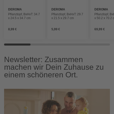
DEROMA
DEROMA
DEROMA
Pflanztopf, BxHxT: 34.7
Pflanztopf, BxHxT: 29.7
Pflanztopf, Bx
x 24.5 x 34.7 cm
x 21.5 x 29.7 cm
x 50.2 x 70.2
8,99 €
5,99 €
69,99 €
Newsletter: Zusammen
machen wir Dein Zuhause zu
einem schöneren Ort.