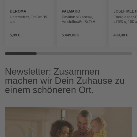
DEROMA
PALMAKO
JOSEF MEET
FENSTER U
Untersetzer, Größe: 35
Pavillon »Bianca«,
Energiespar-F
TÜREN
cm
Aufstellmaße BxTxH:
»76/3 «, 100 
672 x 672 x 319 cm,
(BxH), Dreh-K
lackiert, Holz
Kipp
5,99 €
5.449,00 €
489,00 €
Newsletter: Zusammen
machen wir Dein Zuhause zu
einem schöneren Ort.