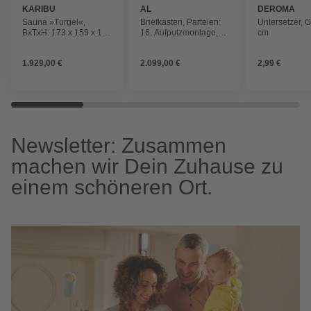
KARIBU
AL
DEROMA
BRIEFKASTENSYSTEME
Sauna »Turgel«,
Briefkasten, Parteien:
Untersetzer, 
BxTxH: 173 x 159 x 191
16, Aufputzmontage,
cm
cm, 9 kW Ofen mit
BxHxT: 153,2 x 136,8 x
interne Steuerung , für
11,6 cm
1.929,00 €
2.099,00 €
2,99 €
2 Personen
Newsletter: Zusammen
machen wir Dein Zuhause zu
einem schöneren Ort.