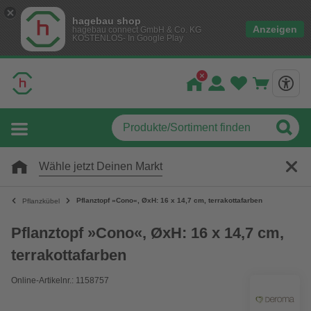
hagebau shop
Anzeigen
hagebau connect GmbH & Co. KG
KOSTENLOS- In Google Play
Wähle jetzt Deinen Markt
Pflanztopf »Cono«, ØxH: 16 x 14,7 cm, terrakottafarben
Pflanzkübel
Pflanztopf »Cono«, ØxH: 16 x 14,7 cm,
terrakottafarben
Online-Artikelnr.: 1158757