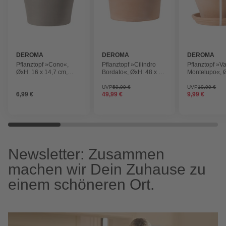
DEROMA
DEROMA
DEROMA
Pflanztopf »Cono«,
Pflanztopf »Cilindro
Pflanztopf »V
ØxH: 16 x 14,7 cm,
Bordato«, ØxH: 48 x 36
Montelupo«, Ø
graphitfarben
cm, terrakottafarben
24,5 cm,
terrakottafarb
UVP
59,99 €
UVP
10,99 €
6,99 €
49,99 €
9,99 €
Newsletter: Zusammen
machen wir Dein Zuhause zu
einem schöneren Ort.