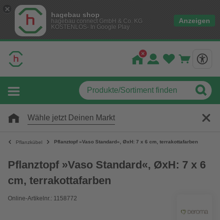
hagebau shop
Anzeigen
hagebau connect GmbH & Co. KG
KOSTENLOS- In Google Play
Wähle jetzt Deinen Markt
Pflanztopf »Vaso Standard«, ØxH: 7 x 6 cm, terrakottafarben
Pflanzkübel
Pflanztopf »Vaso Standard«, ØxH: 7 x 6
cm, terrakottafarben
Online-Artikelnr.: 1158772