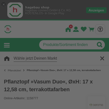
hagebau shop
Anzeigen
hagebau connect GmbH & Co. KG
KOSTENLOS- In Google Play
Wähle jetzt Deinen Markt
Pflanztopf »Vasum Duo«, ØxH: 17 x 12,58 cm, terrakottafarben
Pflanzkübel
Pflanztopf »Vasum Duo«, ØxH: 17 x
12,58 cm, terrakottafarben
Online-Artikelnr.: 1158777