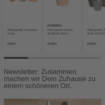
HAGEBAU
Pflanzgefäß, Terrakotta,
Pflanzgefäß »Rose«,
Pflanzgefäß, T
eckig
terrakotta, Rose,
white, konisc
BxHxL: 35 x 28 x 35 cm
9,99 €
24,99 €
24,99 €
Newsletter: Zusammen
machen wir Dein Zuhause zu
einem schöneren Ort.