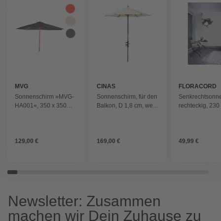
MVG
CINAS
FLORACORD
Sonnenschirm »MVG-
Sonnenschirm, für den
Senkrechtsonn
HA001«, 350 x 350
Balkon, D 1,8 cm, weiß
rechteckig, 230
cm, mit Seilzug - grau
- weiss
cm - grau
129,00 €
169,00 €
49,99 €
Newsletter: Zusammen
machen wir Dein Zuhause zu