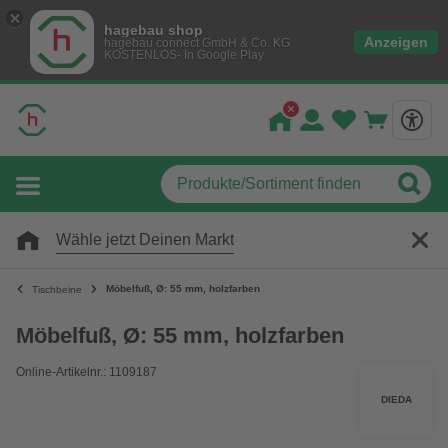
hagebau shop
Anzeigen
hagebau connect GmbH & Co. KG
KOSTENLOS- In Google Play
Wähle jetzt Deinen Markt
Möbelfuß, Ø: 55 mm, holzfarben
Tischbeine
Möbelfuß, Ø: 55 mm, holzfarben
Online-Artikelnr.: 1109187
DIEDA