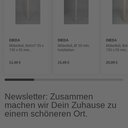
DIEDA
DIEDA
DIEDA
Möbelfuß, BxHxT: 55 x
Möbelfuß, Ø: 55 mm,
Möbelfuß, BxH
730 x 55 mm,
holzfarben
730 x 55 mm,
holzfarben
holzfarben
11,49 €
15,49 €
20,99 €
Newsletter: Zusammen
machen wir Dein Zuhause zu
einem schöneren Ort.