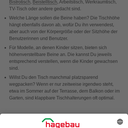
Bistrotisch
,
Beistelltisch
, Arbeitstisch, Werkraumtisch,
TV-Tisch oder andere gedacht sind.
Welche Länge sollen die Beine haben? Die Tischhöhe
hängt ebenfalls davon ab, wofür Du ihn verwendest,
aber auch von der Körpergröße oder der Sitzhöhe der
Benutzerinnen und Benutzer.
Für Modelle, an denen Kinder sitzen, bieten sich
höhenverstellbare Beine an. Die kannst Du jeweils
entsprechend verstellen, wenn die Kinder gewachsen
sind.
Willst Du den Tisch manchmal platzsparend
wegpacken? Wenn er nur zeitweise irgendwo steht,
etwa im Sommer auf der Terrasse, dem Balkon oder im
Garten, sind klappbare Tischhalterungen oft optimal.
Welche Tischbeine gibt es?