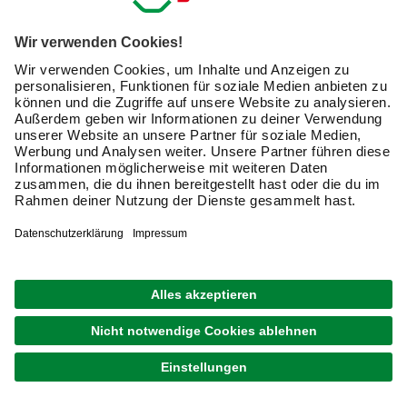
Schräg oder senkrecht, Querstangen oder nicht?
Tischbeine findest Du in einigen verschiedenen Formen,
wie Du am folgenden Überblick sehen kannst.
Runde Beine können zylindrisch sein (z.b.
Tischstandfußpaar „Chicago“ aus Metall von Phoenix)
oder nach unten hin schmaler werden. Es gibt auch
Tischbeine mit ovalem Durchschnitt.
Eckige sind meistens quadratisch, manchmal aber auch
leicht rechteckig.
Rustikale haben eckige und runde Abschnitte, dickere
und dünnere und können auch nach unten hin schmal
zulaufen (z. B. von Marke Dieda).
Tischbeine mit mehreren Stangen oder Beinen heißen
oft Tischuntergestelle. Sie können U-förmig sein (sowohl
auf dem Kopf als auch richtig herum), A-förmig (oben