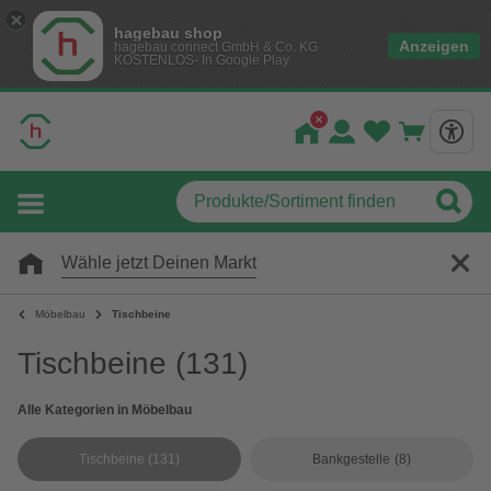
hagebau shop
Anzeigen
hagebau connect GmbH & Co. KG
KOSTENLOS- In Google Play
Wähle jetzt Deinen Markt
Möbelbau
Tischbeine
Tischbeine
(131)
Alle Kategorien in Möbelbau
Tischbeine
(131)
Bankgestelle
(8)