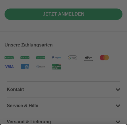
JETZT ANMELDEN
Unsere Zahlungsarten
Kontakt
Dein Kontakt zu uns
Service & Hilfe
Häufige Fragen (FAQ)
Versand & Lieferung