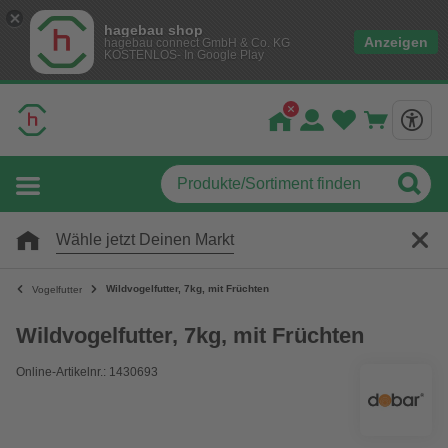
hagebau shop
Anzeigen
hagebau connect GmbH & Co. KG
KOSTENLOS- In Google Play
Wähle jetzt Deinen Markt
Wildvogelfutter, 7kg, mit Früchten
Vogelfutter
Wildvogelfutter, 7kg, mit Früchten
Online-Artikelnr.: 1430693