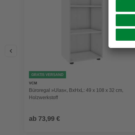
GRATIS VERSAND
VCM
Büroregal »Ulas«, BxHxL: 49 x 108 x 32 cm,
Holzwerkstoff
ab
73,99 €