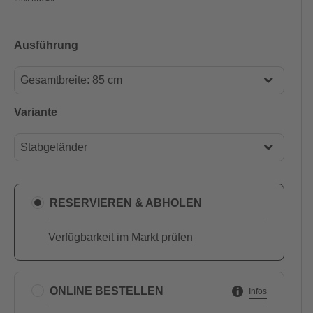
Ausführung
Gesamtbreite: 85 cm
Gesamtbreite: 85 cm
Variante
Gesamtbreite: 105 cm
Stabgeländer
Relinggeländer
Stabgeländer
RESERVIEREN & ABHOLEN
Verfügbarkeit im Markt prüfen
ONLINE BESTELLEN
Infos