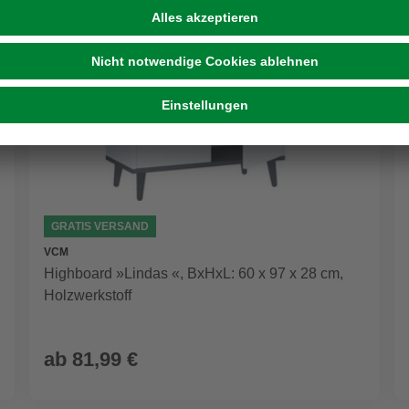
GRATIS VERSAND
VCM
Highboard »Lindas «, BxHxL: 60 x 97 x 28 cm,
Holzwerkstoff
ab
81,99 €