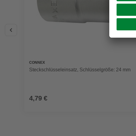
CONNEX
Steckschlüsseleinsatz, Schlüsselgröße: 24 mm
4,79 €