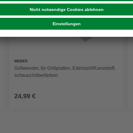
WEBER
Grillwender, für Grillplatten, Edelstahl/Kunststoff,
schwarz/silberfarben
24,99 €