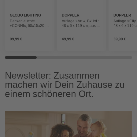
GLOBO LIGHTING
DOPPLER
DOPPLER
Deckenleuchte
Auflage »Art «, BxHxL:
Auflage »City
»CONNI«, 60x15x20,5
48 x 6 x 119 cm, aus 60
48 x 6 x 119 
cm, E27, 25W, ohne
% Polyester und 40 %
100% Polyeste
Leuchtmittel
Baumwolle, flieder
anthrazit
99,99 €
49,99 €
39,99 €
Newsletter: Zusammen
machen wir Dein Zuhause zu
einem schöneren Ort.