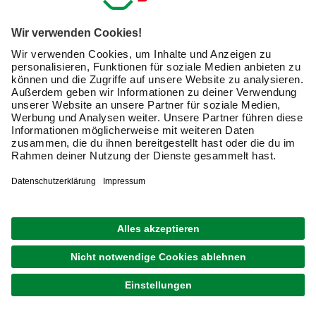
Endlich ist das lang ersehnte Wochenende da, mit
sommerlichen Temperaturen und einem nahezu
wolkenfreien Himmel – höchste Zeit also, die
Gartenliege
auf der Terrasse zu platzieren und Dich in der Sonne zu
aalen. Aber nicht ohne eine passende Hochlehnerauflage:
Denn die sorgt für einen bequemen Sitz- bzw.
Liegekomfort – und dafür, dass Du es stundenlang auf
Deiner Liege aushältst. Erfahre in diesem Kaufberater
mehr über die Maße und Materialien von Auflagen für
Hochlehner, lass Dich von Gestaltungsideen inspirieren
und hol Dir ein paar Pflegetipps.
Was zeichnet Polsterauflagen für Hochlehner aus?
Sitzauflagen für Hochlehner sind
speziell für Hochlehner-
Gartenstühle bzw. Rollliegen
konzipiert und in
entsprechenden Standardmaßen erhältlich. Die
Gesamtlänge liegt meist bei 100 bis 200 cm, in der Breite