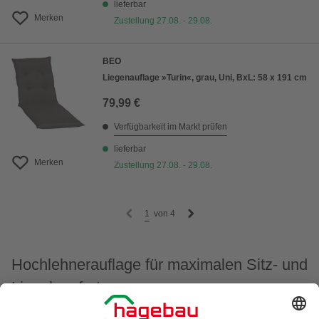
lieferbar
Merken
Zustellung 27.08. - 29.08.
BEO
Liegenauflage »Turin«, grau, Uni, BxL: 58 x 191 cm
79,99 €
Verfügbarkeit im Markt prüfen
lieferbar
Merken
Zustellung 27.08. - 29.08.
1
von
4
Hochlehnerauflage für maximalen Sitz- und
Liegekomfort