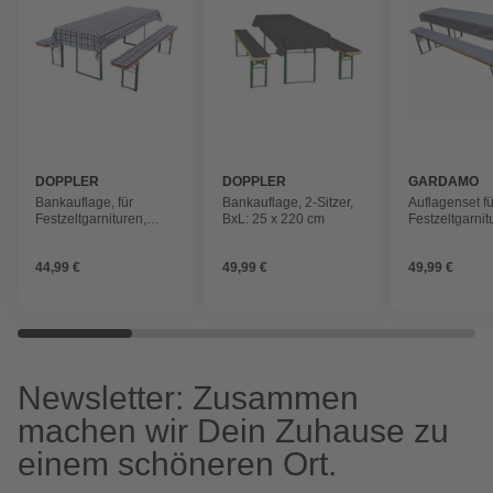
DOPPLER
DOPPLER
GARDAMO
Bankauflage, für
Bankauflage, 2-Sitzer,
Auflagenset fü
Festzeltgarnituren,
BxL: 25 x 220 cm
Festzeltgarnit
Bierbänke, blau, BxL:
»Festzeltgarnit
50 x 57 cm
kariert, BxL: 
44,99 €
49,99 €
49,99 €
Newsletter: Zusammen
machen wir Dein Zuhause zu
einem schöneren Ort.