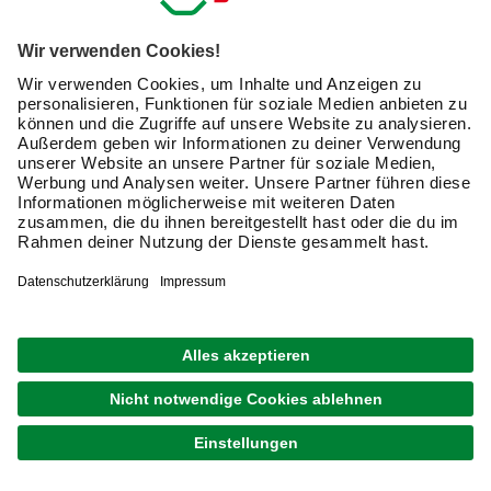
Bankauflagen passend zur Sesselauflage
wählen
Steht lediglich eine einzelne Gartenbank auf der Terrasse,
auf der Du tagsüber gerne ab und zu in der Sonne sitzt
oder abends mit einem Buch entspannst, hast Du bei den
Bankauflagen natürlich völlig freie Wahl. Ist die
Gartenbank jedoch Teil einer größeren Möblierung auf der
Terrasse oder auf dem Balkon, wählst Du am besten eines
der praktischen Sets von hagebaumarkt: So erhältst Du
Bankauflagen für Zwei- und Drei-Sitzer-Bänke und für
Sessel, die perfekt zusammen passen. Dies schafft eine
besonders harmonische Note.
Pflegetipps für Deine Bankauflagen
Die meisten Bankauflagen sind aus einer robusten