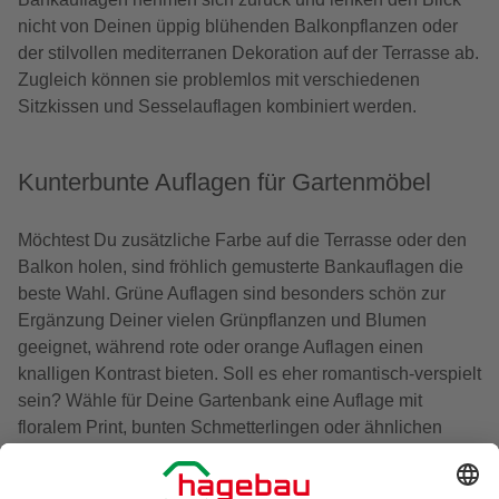
nicht von Deinen üppig blühenden Balkonpflanzen oder
der stilvollen mediterranen Dekoration auf der Terrasse ab.
Zugleich können sie problemlos mit verschiedenen
Sitzkissen und Sesselauflagen kombiniert werden.
Kunterbunte Auflagen für Gartenmöbel
Möchtest Du zusätzliche Farbe auf die Terrasse oder den
Balkon holen, sind fröhlich gemusterte Bankauflagen die
beste Wahl. Grüne Auflagen sind besonders schön zur
Ergänzung Deiner vielen Grünpflanzen und Blumen
geeignet, während rote oder orange Auflagen einen
knalligen Kontrast bieten. Soll es eher romantisch-verspielt
sein? Wähle für Deine Gartenbank eine Auflage mit
floralem Print, bunten Schmetterlingen oder ähnlichen
Motiven.