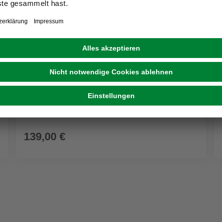
DOPPLER
Granitplatte, Eco Granit Platten, ca.50x50x9cm
55kg grau
139,00 €