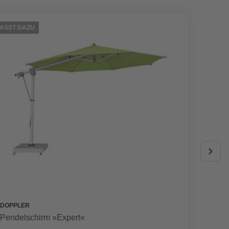
ASST DAZU
PASST D
DOPPLER
DOPPL
Pendelschirm »Expert«
Pendel