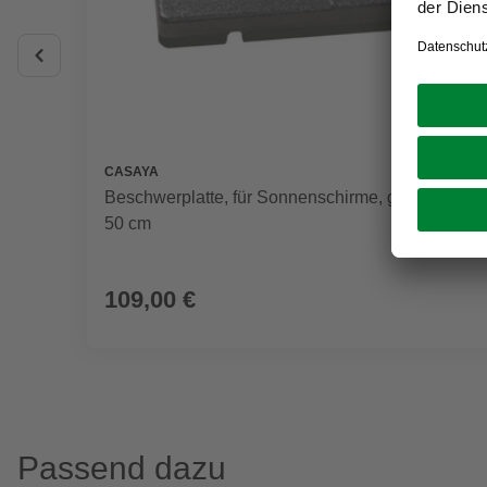
CASAYA
Beschwerplatte, für Sonnenschirme, grau, Länge:
50 cm
109,00 €
Passend dazu