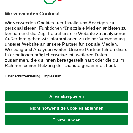
Sonnenschirmständer online kaufen und
Schattenplatz schaffen
Der nächste Sommer kommt bestimmt. Spätestens, wenn
es Frühling wird und die ersten Sonnenstrahlen nach
einem dunklen Winter durch die Wolken brechen, solltest
Du Dir Gedanken um einen guten
Sonnenschutz
machen.
Ein
Sonnenschirm
ist dabei oft mehr als nur ein
Schattenspender. Vielmehr gehört ein schicker Schirm zur
perfekten Gartenmöblierung
und rundet das Ambiente des
Gartens ab. Es gibt Tausende verschiedene
Sonnenschirme für jeden Geschmack. Kein Wunder also,
dass es auch zig verschiedene Sonnenschirmständer gibt.
Wir helfen Dir, den richtigen Schirmständer für Deinen
Schirm online zu bestellen.