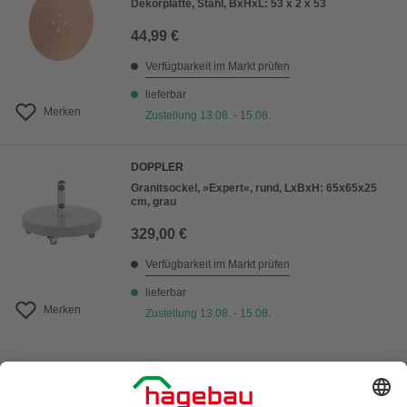
Dekorplatte, Stahl, BxHxL: 53 x 2 x 53
44,99 €
Verfügbarkeit im Markt prüfen
lieferbar
Merken
Zustellung 13.08. - 15.08.
DOPPLER
Granitsockel, »Expert«, rund, LxBxH: 65x65x25
cm, grau
329,00 €
Verfügbarkeit im Markt prüfen
lieferbar
Merken
Zustellung 13.08. - 15.08.
1
von
3