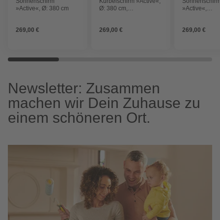
Sonnenschirm
Kurbelschirm »Active«,
Sonnenschir
»Active«, Ø: 380 cm
Ø: 380 cm,
»Active«,
Sonnenschutzfaktor:
Sonnenschutzf
50+
50+
269,00 €
269,00 €
269,00 €
Newsletter: Zusammen
machen wir Dein Zuhause zu
einem schöneren Ort.