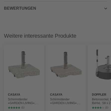
BEWERTUNGEN
Weitere interessante Produkte
CASAYA
CASAYA
DOPPLER
Schirmständer
Schirmständer
Betonsockel, 
»GARDEN LIVING«,
»GARDEN LIVING«,
BxHxL: 58 x 2
Edelstahl/Granit,
Edelstahl/Granit,
(1)
(1)
Rohrdurchmesser:
Rohrdurchmesser: