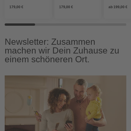
Sonnenschutzfaktor: 50
Sonnenschutzfaktor: 50
abknickbar,
179,00 €
179,00 €
ab
199,00 €
Sonnenschutzf
80+
Newsletter: Zusammen
machen wir Dein Zuhause zu
einem schöneren Ort.