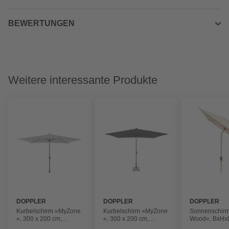
BEWERTUNGEN
Weitere interessante Produkte
DOPPLER
DOPPLER
DOPPLER
Kurbelschirm »MyZone
Kurbelschirm »MyZone
Sonnenschirm
«, 300 x 200 cm,
«, 300 x 200 cm,
Wood«, BxHxL
rechteckig,
rechteckig,
258 x 298 cm,