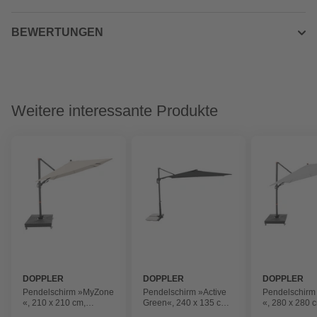
BEWERTUNGEN
Weitere interessante Produkte
DOPPLER
DOPPLER
DOPPLER
Pendelschirm »MyZone
Pendelschirm »Active
Pendelschir
«, 210 x 210 cm,
Green«, 240 x 135 cm,
«, 280 x 280 
quadratisch,
rechteckig,
quadratisch,