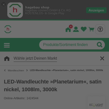
hagebau shop
Anzeigen
hagebau connect GmbH & Co. KG
KOSTENLOS- In Google Play
Wähle jetzt Deinen Markt
LED-Wandleuchte »Planetarium«, satin nickel, 1008lm, 3000k
Wandleuchten
LED-Wandleuchte »Planetarium«, satin
nickel, 1008lm, 3000k
Online-Artikelnr.: 1424544