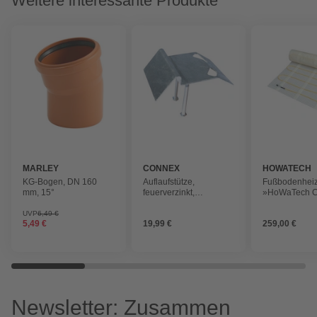
Weitere interessante Produkte
MARLEY
CONNEX
HOWATECH
KG-Bogen, DN 160
Auflaufstütze,
Fußbodenhei
mm, 15°
feuerverzinkt,
»HoWaTech Cl
silberfarben
ausrollbar, 9 
W
UVP
6,49 €
5,49 €
19,99 €
259,00 €
Newsletter: Zusammen