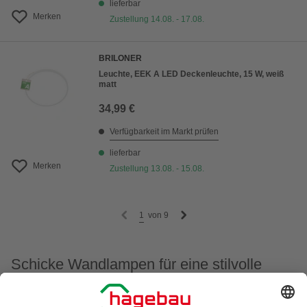
lieferbar
Merken
Zustellung 14.08. - 17.08.
BRILONER
Leuchte, EEK A LED Deckenleuchte, 15 W, weiß
matt
34,99 €
Verfügbarkeit im Markt prüfen
lieferbar
Merken
Zustellung 13.08. - 15.08.
1
von
9
Schicke Wandlampen für eine stilvolle
Wohnwelt