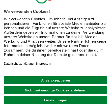
Wandleuchten sind ein entscheidendes Accessoire für das
Gesamtbild eines Raumes und beeinflussen maßgeblich
das Wohngefühl. So erzeugt ein richtig platziertes
Wandlicht eine stimmungsvolle Atmosphäre, indem es
eine gesamte Wand oder nur einen bestimmten Punkt in
Szene setzt. Im hagebaumarkt Onlineshop findest Du eine
große Auswahl attraktiver Wandbeleuchtungen in den
verschiedensten Varianten, die sich perfekt in Deinen
Wohnstil integrieren lassen. Ob eine
LED-Wandleuchte
ohne oder
mit Schalter
, Steckerleuchte oder Halogen Wandleuchte - für welche
Variante Du Dich auch entscheidest, Du wirst hellauf
begeistert sein.
Die Wandleuchte für den besonderen
Touch