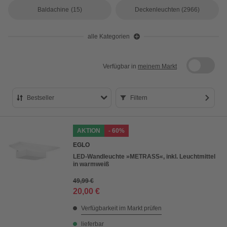
Baldachine
(15)
Deckenleuchten
(2966)
alle Kategorien
Verfügbar in
meinem Markt
Bestseller
Filtern
Bestseller
AKTION
- 60%
Preis aufsteigend
EGLO
Preis absteigend
LED-Wandleuchte »METRASS«, inkl. Leuchtmittel
in warmweiß
Bewertung
49,99 €
20,00 €
Verfügbarkeit im Markt prüfen
lieferbar