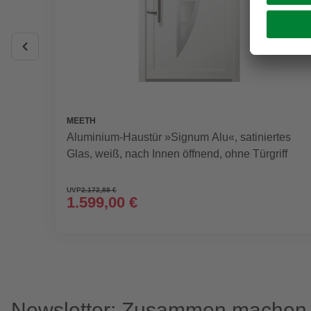
MEETH
Aluminium-Haustür »Signum Alu«, satiniertes
Glas, weiß, nach Innen öffnend, ohne Türgriff
UVP
2.172,88 €
1.599,00 €
Newsletter: Zusammen machen w