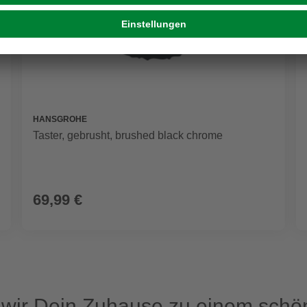
HANSGROHE
Taster, gebrusht, brushed black chrome
69,99 €
ir Dein Zuhause zu einem schön