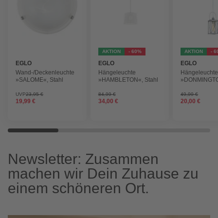
AKTION
- 60%
AKTION
- 
EGLO
EGLO
EGLO
Wand-/Deckenleuchte
Hängeleuchte
Hängeleucht
»SALOME«, Stahl
»HAMBLETON«, Stahl
»DONMINGT
Stahl
UVP
23,95 €
84,99 €
49,99 €
19,99 €
34,00 €
20,00 €
Newsletter: Zusammen
machen wir Dein Zuhause zu
einem schöneren Ort.