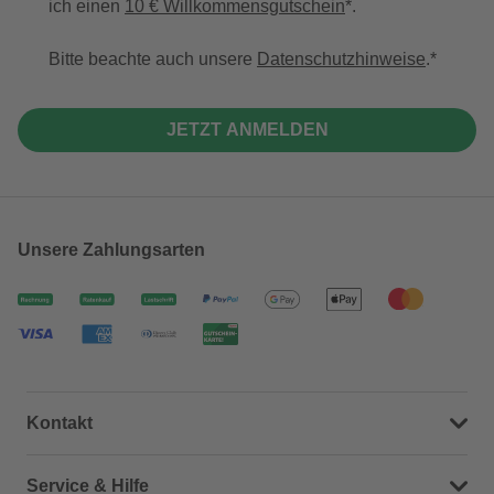
ich einen
10 € Willkommensgutschein
*.
Bitte beachte auch unsere
Datenschutzhinweise
.
JETZT ANMELDEN
Unsere Zahlungsarten
Kontakt
Dein Kontakt zu uns
Service & Hilfe