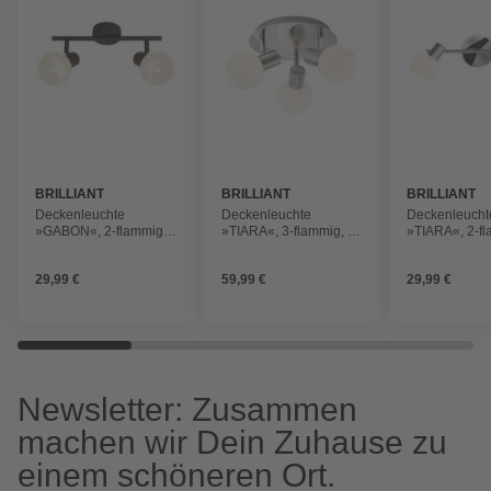
BRILLIANT
BRILLIANT
BRILLIANT
Deckenleuchte
Deckenleuchte
Deckenleucht
»GABON«, 2-flammig,
»TIARA«, 3-flammig, 40
»TIARA«, 2-fl
40 W, Ø 80 mm
W, Ø 220 mm
W
29,99 €
59,99 €
29,99 €
Newsletter: Zusammen
machen wir Dein Zuhause zu
einem schöneren Ort.