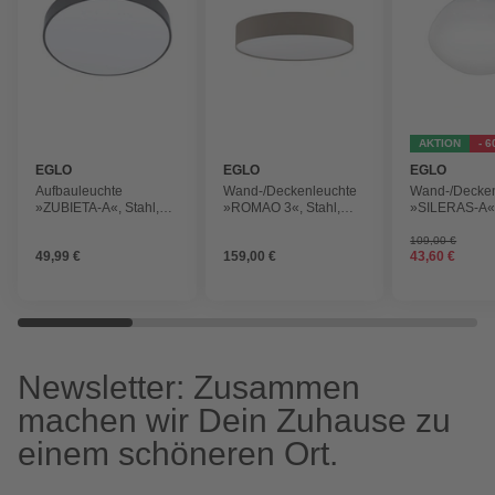
AKTION
- 
EGLO
EGLO
EGLO
Aufbauleuchte
Wand-/Deckenleuchte
Wand-/Decken
»ZUBIETA-A«, Stahl,
»ROMAO 3«, Stahl,
»SILERAS-A«,
2700-6500K
3000-5000K
2700-6500K
109,00 €
49,99 €
159,00 €
43,60 €
Newsletter: Zusammen
machen wir Dein Zuhause zu
einem schöneren Ort.