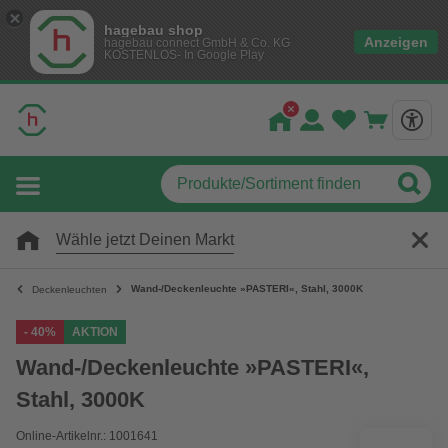
hagebau shop
Anzeigen
hagebau connect GmbH & Co. KG
KOSTENLOS- In Google Play
Wähle jetzt Deinen Markt
Wand-/Deckenleuchte »PASTERI«, Stahl, 3000K
Deckenleuchten
- 40%
AKTION
Wand-/Deckenleuchte »PASTERI«,
Stahl, 3000K
Online-Artikelnr.: 1001641