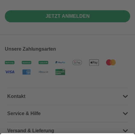
JETZT ANMELDEN
Unsere Zahlungsarten
Kontakt
Dein Kontakt zu uns
Service & Hilfe
Häufige Fragen (FAQ)
Versand & Lieferung