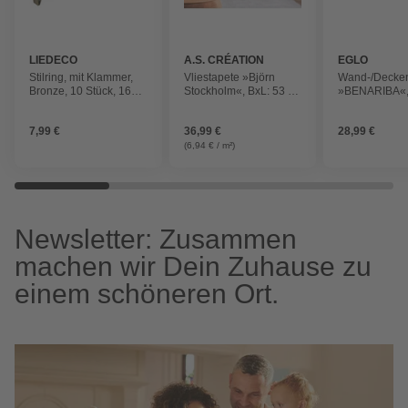
LIEDECO
A.S. CRÉATION
EGLO
Stilring, mit Klammer,
Vliestapete »Björn
Wand-/Decken
Bronze, 10 Stück, 16
Stockholm«, BxL: 53 x
»BENARIBA«, 
mm
1005 cm, Blätter, leicht
3000K
strukturiert
7,99 €
36,99 €
28,99 €
(6,94 € / m²)
Newsletter: Zusammen
machen wir Dein Zuhause zu
einem schöneren Ort.