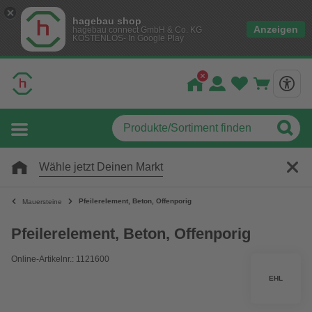
hagebau shop
Anzeigen
hagebau connect GmbH & Co. KG
KOSTENLOS- In Google Play
Wähle jetzt Deinen Markt
Pfeilerelement, Beton, Offenporig
Mauersteine
Pfeilerelement, Beton, Offenporig
Online-Artikelnr.: 1121600
EHL