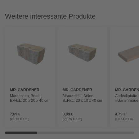
Weitere interessante Produkte
MR. GARDENER
MR. GARDENER
MR. GARDE
Mauerstein, Beton,
Mauerstein, Beton,
Abdeckplatte
BxHxL: 20 x 20 x 40 cm
BxHxL: 20 x 10 x 40 cm
»Gartenmauer
sandstein, Be
7,69 €
3,99 €
4,79 €
(96,13 € / m²)
(99,75 € / m²)
(10,64 € / m)